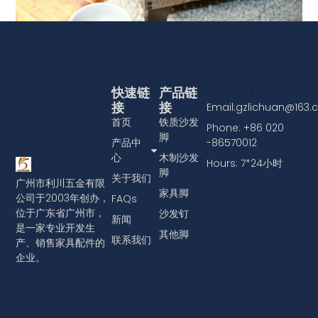
将沙发泡钉头饰件安装到家具上
查看更多
快速链
产品链
Get In Touch
接
接
Email:gzlichuan@163
首页
铁质沙发
Phone: +86 020
脚
产品中
-86570012
心
木制沙发
Hours: 7*24小时
脚
关于我们
广州市利川五金有限
家具脚
公司于2003年创办，
FAQs
位于广东省广州市，
沙发钉
新闻
是一家专业开发生
其他脚
联系我们
产、销售家具配件的
企业。