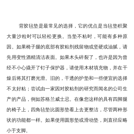
背胶毡垫是最常见的选择，它的优点是当毡垫积聚
大量沙粒时可以轻松更换。
当垫不粘时，可能有多种原
因。
如果椅子腿的底部有胶粘剂残留物或坚硬或油腻，请
先用变性酒精清洁表面。
如果木头碎裂了，也许是因为曾
经不小心撬开了钉子保护器，请使用木材填充物，并在干
燥后将其打磨光滑。
旧的，干透的护垫和一些便宜的选择
不太好粘；
尝试由一家因对胶粘剂的研究而闻名的公司生
产的产品，例如苏格兰威士忌
。
在像您这样的具有四脚腿
的椅子上，四角毡垫比圆形垫看上去更整洁，尽管两种形
状的功能都一样。
如果使用圆形垫或滑动垫，则直径应略
小于支脚。