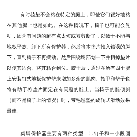
有时毡垫不会粘在特定的腿上，即使它们很好地粘
在其他腿上也是如此。
在这种情况下，椅子也可能会晃
动，因为有问题的腿有点太短或被剪断了，以致于不能与
地板平放。
卸下所有保护器，然后将木垫片推入错误的脚
下，直到椅子不再摆动。
然后围绕腿部划一下并切掉垫片
以使其适合。
将其粘合到位。
胶干后，通过在所有四个腿
上安装钉式地板保护垫来增加多余的肌肉。
指甲和垫子也
将有助于将垫片固定在有问题的腿上。
当椅子的腿倾斜
（而不是椅子上的情况）时，带毛毡垫的旋转式滑动效果
最佳。
桌脚保护器主要有两种类型：带钉子和一小段圆