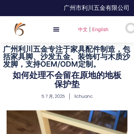
广州市利川五金有限公司
中文
|
English
广州利川五金专注于家具配件制造，包
括家具脚、沙发五金、装饰钉与木质沙
发脚，支持OEM/ODM定制。
如何处理不会留在原地的地板
保护垫
5 7 月, 2025
lichuanc