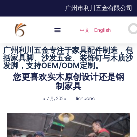
广州市利川五金有限公司
中文
|
English
广州利川五金专注于家具配件制造，包
括家具脚、沙发五金、装饰钉与木质沙
发脚，支持OEM/ODM定制。
您更喜欢实木原创设计还是钢
制家具
5 7 月, 2025
lichuanc