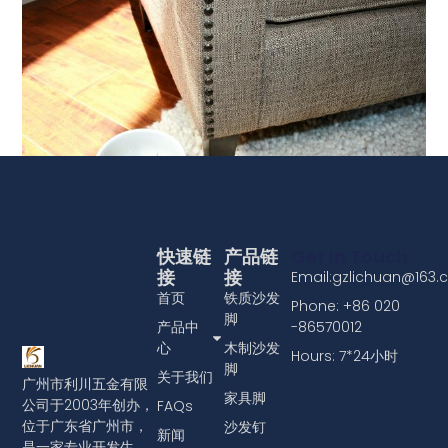
将沙发泡钉头饰件安装到家具上
查看更多
快速链
产品链
Get In Touch
接
接
Email:gzlichuan@163
首页
铁质沙发
Phone: +86 020
脚
产品中
-86570012
心
木制沙发
Hours: 7*24小时
脚
关于我们
广州市利川五金有限
家具脚
公司于2003年创办，
FAQs
位于广东省广州市，
沙发钉
新闻
是一家专业开发生