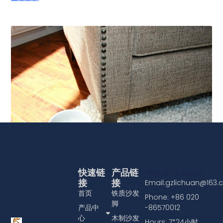
将沙发泡钉头饰件安装到家具上
查看更多
快速链
产品链
Get In Touch
接
接
Email:gzlichuan@163
首页
铁质沙发
Phone: +86 020
脚
产品中
-86570012
心
木制沙发
Hours: 7*24小时