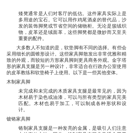
矮凳通常是人们对客厅的低估。
这件家具实际上是
多用途的宝石。
它可以用作鸡尾酒桌的替代品，沙
发的装饰脚凳或节省空间的储物柜。
无论是簇绒织
物，皮革还是绒面革，这些脚凳都是微妙而又至关
重要的配件。
大多数人不知道的是，软垫脚有不同的选择。
有些会
采用细长的圆锥形设计。
这些家具脚散发出非常优雅和精
致的外观，而较短的方形家具脚则更具商务外观。
金字塔
形的家具支腿是另一种设计，非常适合在行政办公室使用
的皮革教练和软垫椅子上使用。
以下是一些其他变体。
木制家具脚
未完成和未完成的木质家具支腿是最常见的，因为
木材易于染色或油漆，可以与所有类型的家具完美
匹配。
木材也易于加工，可以制成各种形状和设
计。
镀铬家具脚
铬制家具支腿是一种发亮的金属，是吸引人们注意