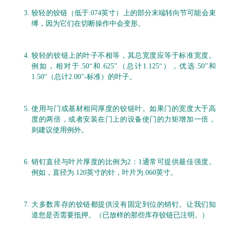
较轻的铰链（低于.074英寸）上的部分末端转向节可能会束
缚，因为它们在切断操作中会变形。
较轻的铰链上的叶子不相等，其总宽度应等于标准宽度。
例如，相对于.50“和.625”（总计1.125“），优选.50”和
1.50“（总计2.00”-标准）的叶子。
使用与门或基材相同厚度的铰链叶。
如果门的宽度大于高
度的两倍，或者安装在门上的设备使门的力矩增加一倍，
则建议使用例外。
销钉直径与叶片厚度的比例为2：1通常可提供最佳强度。
例如，直径为.120英寸的针，叶片为.060英寸。
大多数库存的铰链都提供没有固定到位的销钉。
让我们知
道您是否需要抵押。
（已放样的那些库存铰链已注明。）