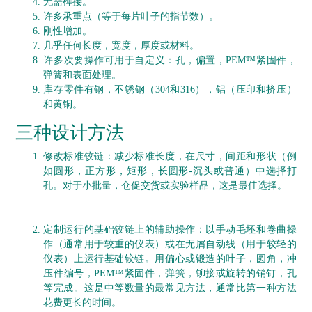
无需榫接。
许多承重点（等于每片叶子的指节数）。
刚性增加。
几乎任何长度，宽度，厚度或材料。
许多
次要操作
可用于自定义：孔，偏置，PEM™紧固件，
弹簧和表面处理。
库存零件有钢，不锈钢（304和316），铝（压印和挤压）
和黄铜。
三种设计方法
修改标准铰链：减少标准长度，在尺寸，间距和形状（例
如圆形，正方形，矩形，长圆形-沉头或普通）中选择打
孔。
对于小批量，仓促交货或实验样品，这是最佳选择。
定制运行的基础铰链上的辅助操作：以手动毛坯和卷曲操
作（通常用于较重的仪表）或在无屑自动线（用于较轻的
仪表）上运行基础铰链。
用偏心或锻造的叶子，圆角，冲
压件编号，PEM™紧固件，弹簧，铆接或旋转的销钉，孔
等完成。这是中等数量的最常见方法，通常比第一种方法
花费更长的时间。