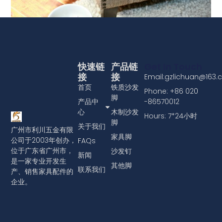
将沙发泡钉头饰件安装到家具上
查看更多
快速链
产品链
Get In Touch
接
接
Email:gzlichuan@163
首页
铁质沙发
Phone: +86 020
脚
产品中
-86570012
心
木制沙发
Hours: 7*24小时
脚
关于我们
广州市利川五金有限
家具脚
公司于2003年创办，
FAQs
位于广东省广州市，
沙发钉
新闻
是一家专业开发生
其他脚
联系我们
产、销售家具配件的
企业。