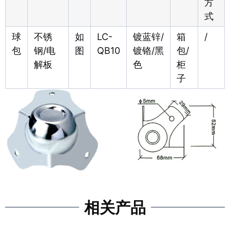
方
式
球
不锈
如
LC-
镀蓝锌/
箱
/
包
钢/电
图
QB10
镀铬/黑
包/
解板
色
柜
子
相关产品