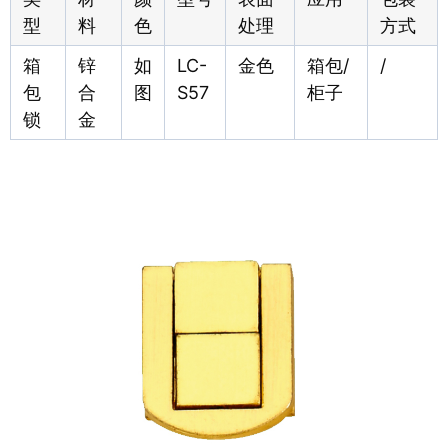
型
料
色
处理
方式
箱
锌
如
LC-
金色
箱包/
/
包
合
图
S57
柜子
锁
金