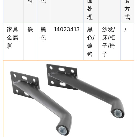
料
色
面
装
处
方
理
式
家具
铁
黑
14023413
黑
沙发/
/
金属
色
色/
床/柜
脚
镀
子/椅
铬
子