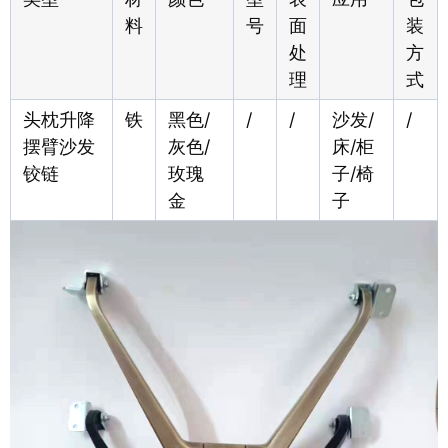
料
号
面
装
处
方
理
式
头枕升降
铁
黑色/
/
/
沙发/
/
摆臂沙发
灰色/
床/柜
铰链
玫瑰
子/椅
金
子