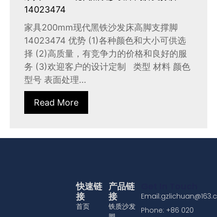
14023474
家具200mm现代黑铁沙发床高脚支撑脚
14023474 优势 (1)各种颜色和大小可供选
择 (2)高质量，有竞争力的价格和良好的服
务 (3)欢迎客户的设计定制 类型 材料 颜色
型号 表面处理...
Read More
快速链
产品链
Get In Touch
接
接
Email:gzlichuan@163
首页
铁质沙发
Phone: +86 020
脚