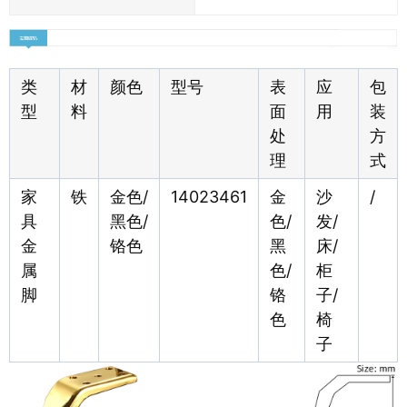
类
材
颜色
型号
表
应
包
型
料
面
用
装
处
方
理
式
家
铁
金色/
14023461
金
沙
/
具
黑色/
色/
发/
金
铬色
黑
床/
属
色/
柜
脚
铬
子/
色
椅
子