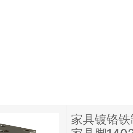
家具镀铬铁