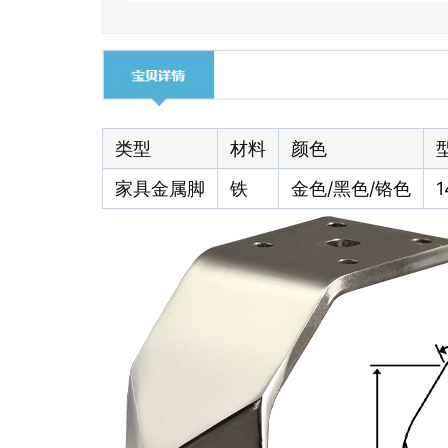
类型
材料
颜色
家具金属脚
铁
金色/黑色/铬色
1