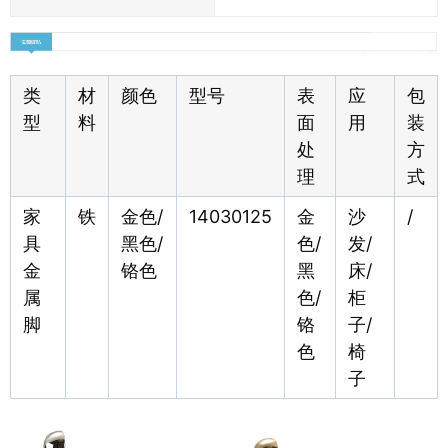
类
材
颜色
型号
表
应
包
型
料
面
用
装
处
方
理
式
家
铁
金色/
14030125
金
沙
/
具
黑色/
色/
发/
金
铬色
黑
床/
属
色/
柜
脚
铬
子/
色
椅
子