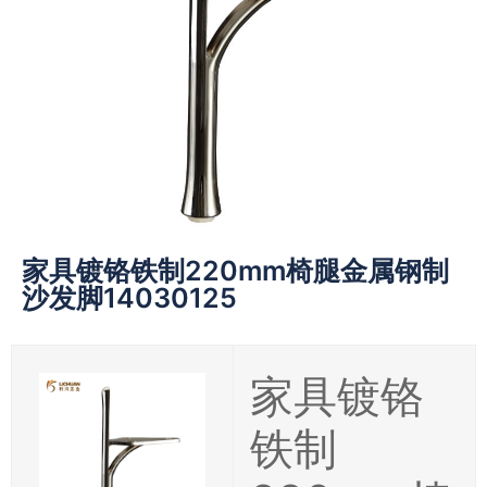
家具镀铬铁制220mm椅腿金属钢制
沙发脚14030125
家具镀铬
铁制