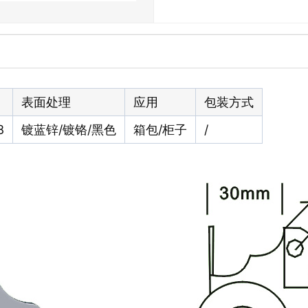
表面处理
应用
包装方式
8
镀蓝锌/镀铬/黑色
箱包/柜子
/