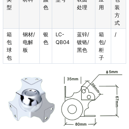
型
色
处理
用
装
方
式
箱
钢材/
银
LC-
蓝锌/
箱
/
包
电解
色
QB04
镀铬/
包/
球
板
黑色
柜
包
子