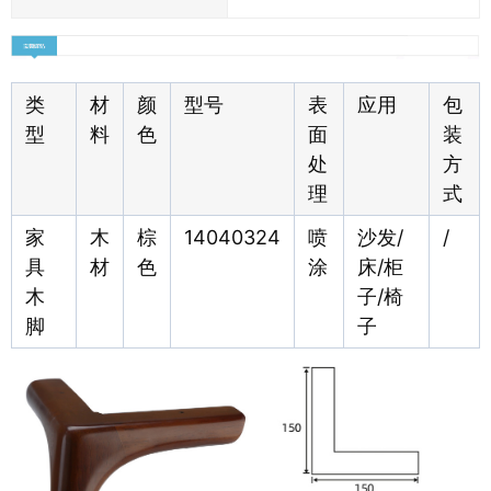
类
材
颜
型号
表
应用
包
型
料
色
面
装
处
方
理
式
家
木
棕
14040324
喷
沙发/
/
具
材
色
涂
床/柜
木
子/椅
脚
子