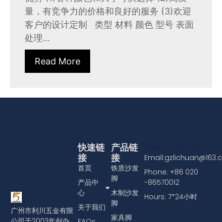
量，有竞争力的价格和良好的服务 (3)欢迎
客户的设计定制 类型 材料 颜色 型号 表面
处理...
Read More
快速链
产品链
Get In Touch
接
接
Email:gzlichuan@163
首页
铁质沙发
Phone: +86 020
脚
产品中
-86570012
心
木制沙发
Hours: 7*24小时
脚
关于我们
广州市利川五金有限
家具脚
公司于2003年创办，
FAQs