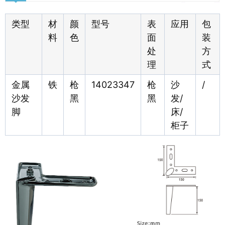
类型
材
颜
型号
表
应用
包
料
色
面
装
处
方
理
式
金属
铁
枪
14023347
枪
沙
/
沙发
黑
黑
发/
脚
床/
柜子