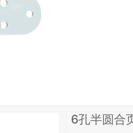
6孔半圆合页