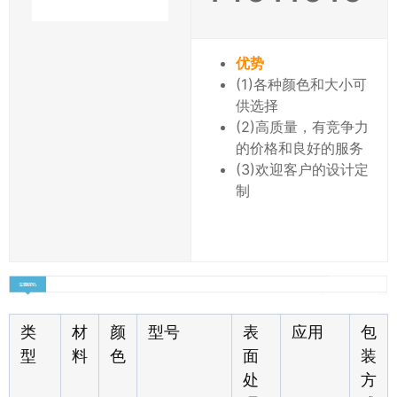
优势
(1)各种颜色和大小可
供选择
(2)高质量，有竞争力
的价格和良好的服务
(3)欢迎客户的设计定
制
类
材
颜
型号
表
应用
包
型
料
色
面
装
处
方