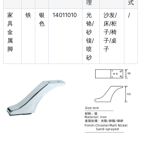
理
式
家
铁
银
14011010
光
沙发/
/
具
色
铬/
床/柜
金
砂
子/椅
属
镍/
子/桌
脚
喷
子
砂