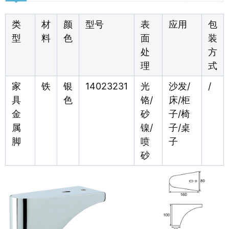
类
材
颜
型号
表
应用
包
型
料
色
面
装
处
方
理
式
家
铁
银
14023231
光
沙发/
/
具
色
铬/
床/柜
金
砂
子/椅
属
镍/
子/桌
脚
喷
子
砂