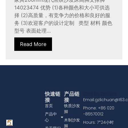
14023474 优势 (1)各种颜色和大小可供选
择 (2)高质量，有竞争力的价格和良好的服
务 (3)欢迎客户的设计定制 类型 材料 颜色
型号 表面处理...
Read More
快速链
产品链
Get In Touch
接
接
Email:gzlichuan@163
首页
铁质沙发
Phone: +86 020
脚
产品中
-86570012
心
木制沙发
Hours: 7*24小时
脚