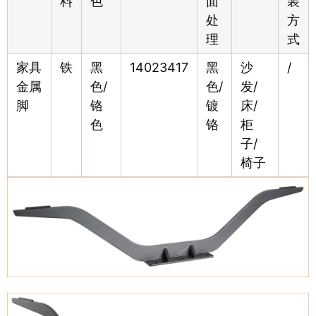
料
色
面
装
处
方
理
式
家具
铁
黑
14023417
黑
沙
/
金属
色/
色/
发/
脚
铬
镀
床/
色
铬
柜
子/
椅子