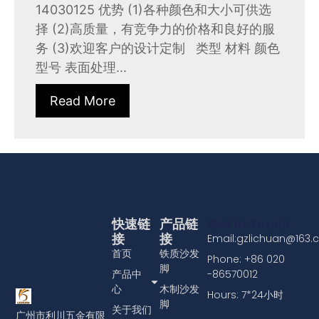
14030125 优势 (1)各种颜色和大小可供选
择 (2)高质量，有竞争力的价格和良好的服
务 (3)欢迎客户的设计定制 类型 材料 颜色
型号 表面处理...
Read More
快速链
产品链
Get In Touch
接
接
Email:gzlichuan@163
首页
铁质沙发
Phone: +86 020
脚
产品中
-86570012
心
木制沙发
Hours: 7*24小时
脚
关于我们
广州市利川五金有限