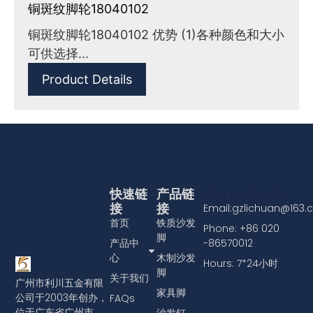
铜斑纹脚轮18040102
铜斑纹脚轮18040102 优势 (1)各种颜色和大小
可供选择...
Product Details
快速链
产品链
Get In Touch
接
接
Email:gzlichuan@163
首页
铁质沙发
Phone: +86 020
脚
产品中
-86570012
心
木制沙发
Hours: 7*24小时
脚
关于我们
广州市利川五金有限
家具脚
公司于2003年创办，
FAQs
位于广东省广州市，
沙发钉